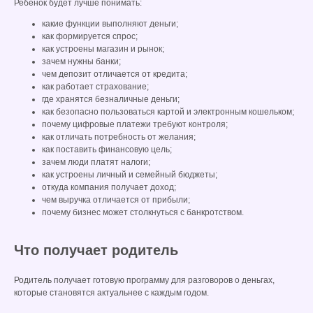
Ребёнок будет лучше понимать:
какие функции выполняют деньги;
как формируется спрос;
как устроены магазин и рынок;
зачем нужны банки;
чем депозит отличается от кредита;
как работает страхование;
где хранятся безналичные деньги;
как безопасно пользоваться картой и электронным кошельком;
почему цифровые платежи требуют контроля;
как отличать потребность от желания;
как поставить финансовую цель;
зачем люди платят налоги;
как устроены личный и семейный бюджеты;
откуда компания получает доход;
чем выручка отличается от прибыли;
почему бизнес может столкнуться с банкротством.
Что получает родитель
Родитель получает готовую программу для разговоров о деньгах,
которые становятся актуальнее с каждым годом.