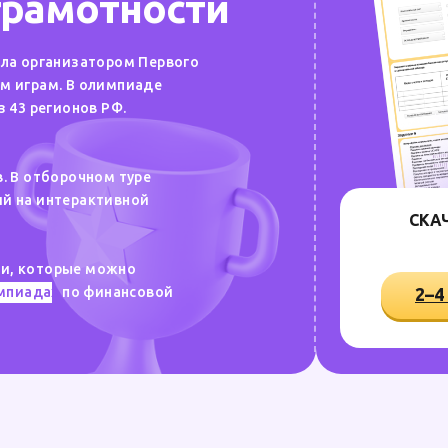
грамотности
ала организатором Первого
м играм. В олимпиаде
з 43 регионов РФ.
. В отборочном туре
й на интерактивной
СКА
и, которые можно
импиадах
по финансовой
2–4