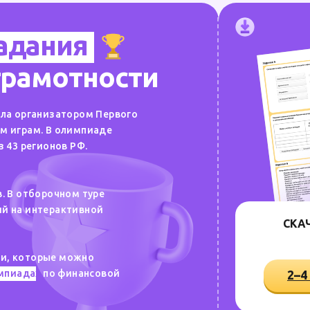
адания
грамотности
ала организатором Первого
м играм. В олимпиаде
з 43 регионов РФ.
. В отборочном туре
й на интерактивной
СКА
и, которые можно
импиадах
по финансовой
2–4