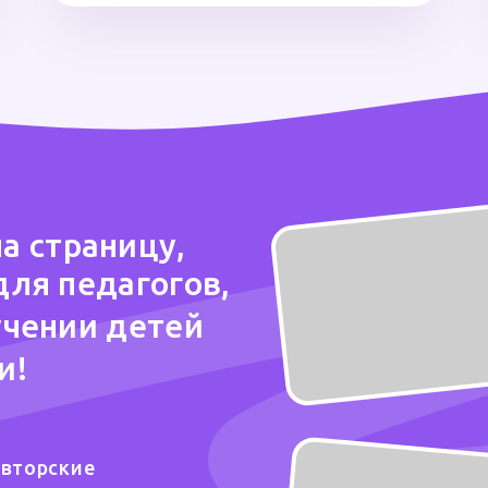
а страницу,
для педагогов,
учении детей
и!
авторские