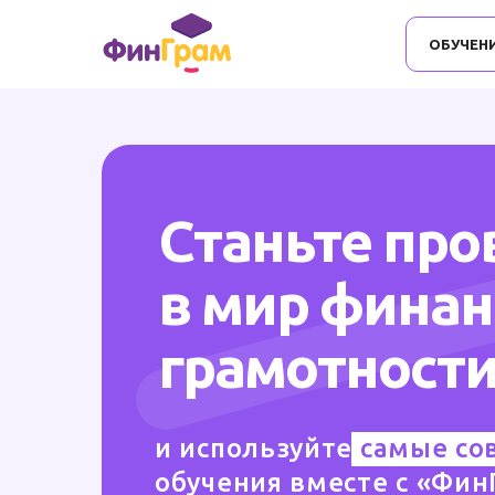
ОБУЧЕН
Станьте пр
в мир фина
грамотности
и используйте
самые со
обучения вместе с «Фин