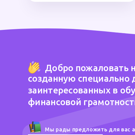
Добро пожаловать н
созданную специально 
заинтересованных в об
финансовой грамотност
Мы рады предложить для вас 